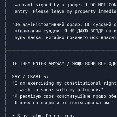
║   warrant signed by a judge. I DO NOT CON
║   entry. Please leave my property immedia
║                                          
║  "Це адміністративний ордер, НЕ судовий о
║   підписаний суддею. Я НЕ ДАЮЮ ЗГОДИ на в
║   Будь ласка, негайно покиньте мою власні
║                                          
╠══════════════════════════════════════════
║                                          
║  IF THEY ENTER ANYWAY / ЯКЩО ВОНИ ВСЕ ОДН
║                                          
║  SAY / СКАЖІТЬ:                          
║  "I am exercising my constitutional right
║   I wish to speak with my attorney."     
║  "Я реалізую своє конституційне право збе
║   Я хочу поговорити зі своїм адвокатом." 
║                                          
║  • Stay calm. Do not run.                