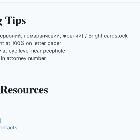
g Tips
рвоний, помаранчевий, жовтий) / Bright cardstock
t at 100% on letter paper
 at eye level near peephole
 in attorney number
 Resources
d
ontacts