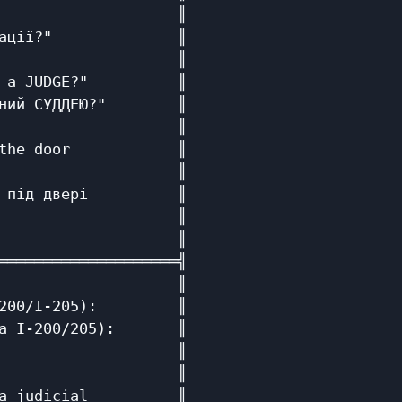
                    ║

ації?"              ║

                    ║

 a JUDGE?"          ║

ний СУДДЕЮ?"        ║

                    ║

the door            ║

                    ║

 під двері          ║

                    ║

                    ║

════════════════════╣

                    ║

200/I-205):         ║

а I-200/205):       ║

                    ║

                    ║

a judicial          ║
