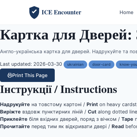
ICE Encounter
Home
Картка для Дверей: 
Англо-українська картка для дверей. Надрукуйте та пов
Last updated: 2026-03-30
ukrainian
door-card
know-your
Print This Page
Інструкції / Instructions
Надрукуйте
на товстому картоні /
Print
on heavy cards
Виріжте
вздовж пунктирних ліній /
Cut
along dotted lin
Приклейте
біля вхідних дверей, поряд з вічком /
Tape
n
Прочитайте
перед тим як відкривати двері /
Read
befor