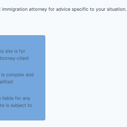
 immigration attorney for advice specific to your situation.
 site is for
ttorney-client
w is complex and
alified
 liable for any
te is subject to