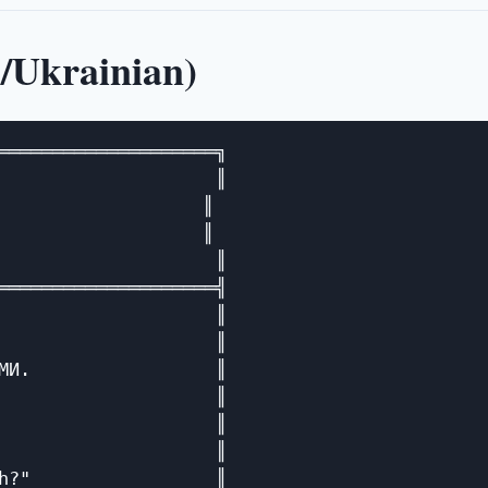
/Ukrainian)
════════════════════╗

                    ║

                  ║

                  ║

                    ║

════════════════════╣

                    ║

                    ║

МИ.                 ║

                    ║

                    ║

                    ║

h?"                 ║
