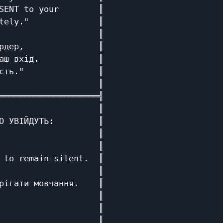
SENT to your        ║

tely."              ║

                    ║

рдер,               ║

аш вхід.            ║

сть."               ║

                    ║

════════════════════╣

                    ║

О УВІЙДУТЬ:         ║

                    ║

                    ║

 to remain silent.  ║

                    ║

рігати мовчання.    ║

                    ║

                    ║

                    ║
