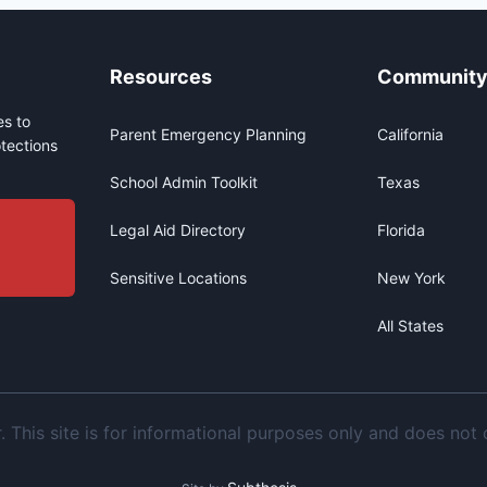
Resources
Communit
s to
Parent Emergency Planning
California
tections
School Admin Toolkit
Texas
Legal Aid Directory
Florida
Sensitive Locations
New York
All States
This site is for informational purposes only and does not c