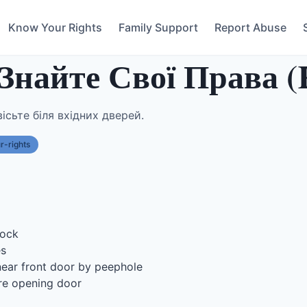
Know Your Rights
Family Support
Report Abuse
Знайте Свої Права (
ісьте біля вхідних дверей.
-rights
tock
es
ear front door by peephole
e opening door