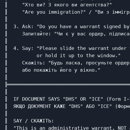
║     "Хто ви? З якого ви агентства?"      
║     "Are you immigration?" / "Ви з іммігр
║                                          
║  3. Ask: "Do you have a warrant signed by
║     Запитайте: "Чи є у вас ордер, підписа
║                                          
║  4. Say: "Please slide the warrant under 
║          or hold it up to the window."   
║     Скажіть: "Будь ласка, просуньте ордер
║     або покажіть його у вікно."          
║                                          
╠══════════════════════════════════════════
║                                          
║  IF DOCUMENT SAYS "DHS" OR "ICE" (Form I-
║  ЯКЩО ДОКУМЕНТ КАЖЕ "DHS" АБО "ICE" (Форм
║                                          
║  SAY / СКАЖІТЬ:                          
║  "This is an administrative warrant, NOT 