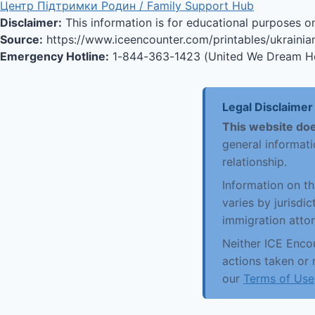
Центр Підтримки Родин / Family Support Hub
Disclaimer:
This information is for educational purposes on
Source:
https://www.iceencounter.com/printables/ukrainia
Emergency Hotline:
1-844-363-1423 (United We Dream Ho
Legal Disclaimer
This website doe
general informati
relationship.
Information on t
varies by jurisdi
immigration attor
Neither ICE Encou
actions taken or 
our
Terms of Use