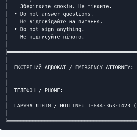
║    Зберігайте спокій. Не тікайте.        
║  • Do not answer questions.              
║    Не відповідайте на питання.           
║  • Do not sign anything.                 
║    Не підписуйте нічого.                 
║                                          
╠══════════════════════════════════════════
║                                          
║  ЕКСТРЕНИЙ АДВОКАТ / EMERGENCY ATTORNEY: 
║  ________________________________________
║                                          
║  ТЕЛЕФОН / PHONE: _______________________
║                                          
║  ГАРЯЧА ЛІНІЯ / HOTLINE: 1-844-363-1423 (
║                                          