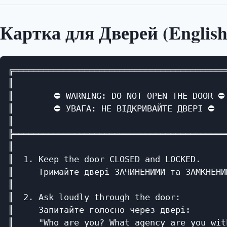
Картка для Дверей (English
╔══════════════════════════════════════════
║                                          
║        ⛔ WARNING: DO NOT OPEN THE DOOR ⛔ 
║        ⛔ УВАГА: НЕ ВІДКРИВАЙТЕ ДВЕРІ ⛔   
║                                          
╠══════════════════════════════════════════
║                                          
║  1. Keep the door CLOSED and LOCKED.     
║     Тримайте двері ЗАЧИНЕНИМИ та ЗАМКНЕНИ
║                                          
║  2. Ask loudly through the door:         
║     Запитайте голосно через двері:       
║     "Who are you? What agency are you wit