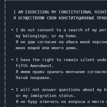
┌──────────────────────────────────────────
│                                          
│   I AM EXERCISING MY CONSTITUTIONAL RIGHT
│   Я ОСУЩЕСТВЛЯЮ СВОИ КОНСТИТУЦИОННЫЕ ПРАВ
│                                          
│  • I do not consent to a search of my per
│    my belongings, or my home.            
│    Я не даю согласия на обыск моей персон
│    моих вещей или моего дома.            
│                                          
│  • I have the right to remain silent unde
│    Fifth Amendment.                      
│    Я имею право хранить молчание согласно
│    Пятой поправке.                       
│                                          
│  • I will not answer questions about my b
│    or my immigration status.             
│    Я не буду отвечать на вопросы о месте 