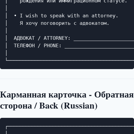
│    рождения или иммиграционном статусе.  
│                                          
│  • I wish to speak with an attorney.     
│    Я хочу поговорить с адвокатом.        
│                                          
│  АДВОКАТ / ATTORNEY: ____________________
│  ТЕЛЕФОН / PHONE: _______________________
│                                          
Карманная карточка - Обратная
сторона / Back (Russian)
┌──────────────────────────────────────────
│                                          