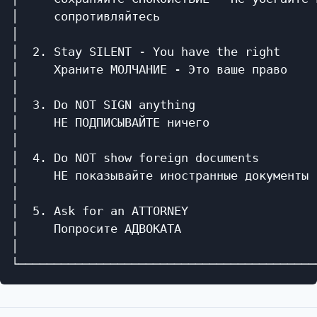
│     сопротивляйтесь                      
│                                          
│  2. Stay SILENT - You have the right     
│     Храните МОЛЧАНИЕ - Это ваше право    
│                                          
│  3. Do NOT SIGN anything                 
│     НЕ ПОДПИСЫВАЙТЕ ничего               
│                                          
│  4. Do NOT show foreign documents        
│     НЕ показывайте иностранные документы 
│                                          
│  5. Ask for an ATTORNEY                  
│     Попросите АДВОКАТА                   
│                                          