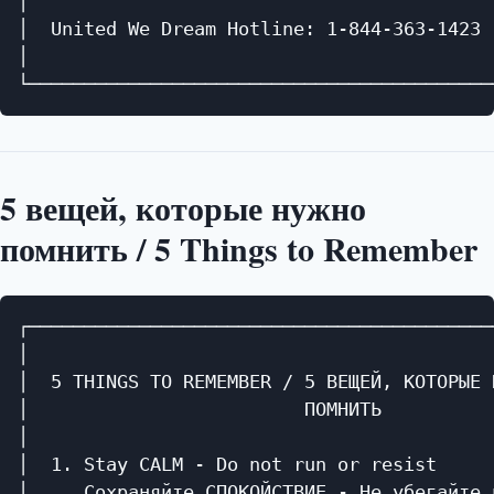
│                                          
│  United We Dream Hotline: 1-844-363-1423 
│                                          
5 вещей, которые нужно
помнить / 5 Things to Remember
┌──────────────────────────────────────────
│                                          
│  5 THINGS TO REMEMBER / 5 ВЕЩЕЙ, КОТОРЫЕ 
│                         ПОМНИТЬ          
│                                          
│  1. Stay CALM - Do not run or resist     
│     Сохраняйте СПОКОЙСТВИЕ - Не убегайте 