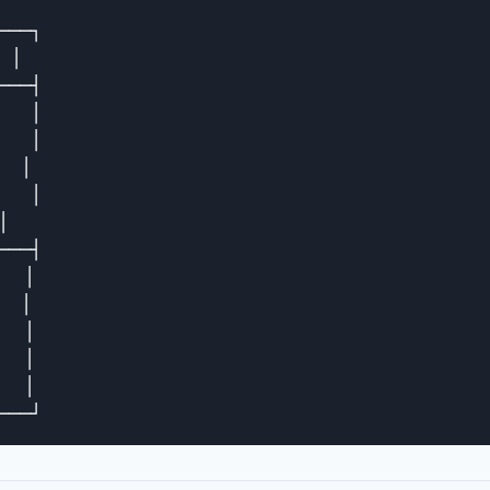
──┐

│

──┤

  │

  │

 │

  │



──┤

  │

 │

  │

  │

  │
