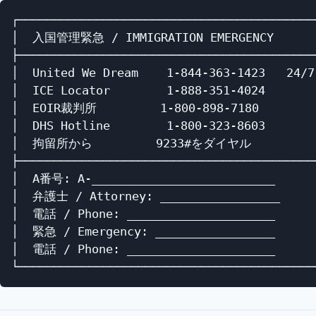
┌───────────────────────────────────────────
│  入国管理緊急 / IMMIGRATION EMERGENCY       
├───────────────────────────────────────────
│  United We Dream    1-844-363-1423   24/7 
│  ICE Locator        1-888-351-4024        
│  EOIR裁判所         1-800-898-7180         
│  DHS Hotline        1-800-323-8603        
│  拘留所から         9233#をダイヤル         │
├───────────────────────────────────────────
│  A番号: A-__________________________      
│  弁護士 / Attorney: _________________      
│  電話 / Phone: _____________________      
│  緊急 / Emergency: _________________      
│  電話 / Phone: _____________________      