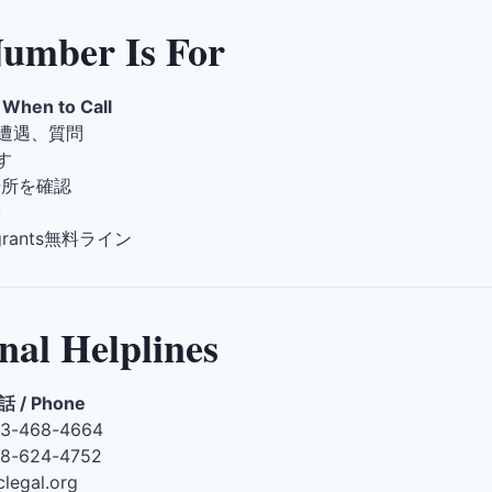
mber Is For
en to Call
の遭遇、質問
す
場所を確認
害
migrants無料ライン
 Helplines
話 / Phone
33-468-4664
88-624-4752
iclegal.org