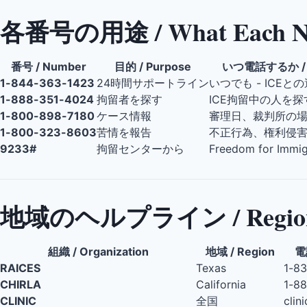
各番号の用途 / What Each Nu
番号 / Number
目的 / Purpose
いつ電話するか / Wh
1-844-363-1423
24時間サポートライン
いつでも - ICEと
1-888-351-4024
拘留者を探す
ICE拘留中の人を探
1-800-898-7180
ケース情報
審理日、裁判所の
1-800-323-8603
苦情を報告
不正行為、権利侵
9233#
拘留センターから
Freedom for Im
地域のヘルプライン / Regional
組織 / Organization
地域 / Region
電
RAICES
Texas
1-8
CHIRLA
California
1-8
CLINIC
全国
clin