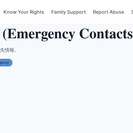
Know Your Rights
Family Support
Report Abuse
rgency Contacts
先情報。
gency