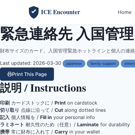
ICE Encounter
Home
緊急連絡先 入国管理 (Eme
財布サイズのカード。入国管理緊急ホットラインと個人の連絡
Last updated: 2026-03-30
japanese
family-support
emer
Print This Page
説明 / Instructions
印刷
カードストックに /
Print
on cardstock
切り取り
点線に沿って /
Cut
along dotted lines
記入
個人情報を /
Fill in
your personal info
ラミネート
耐久性のため（任意）/
Laminate
for durability
携帯
常に財布に入れて /
Carry
in your wallet