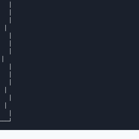
  │

  │

  │

 │

  │

  │

  │

│

  │

  │

  │

 │

  │

 │

  │
