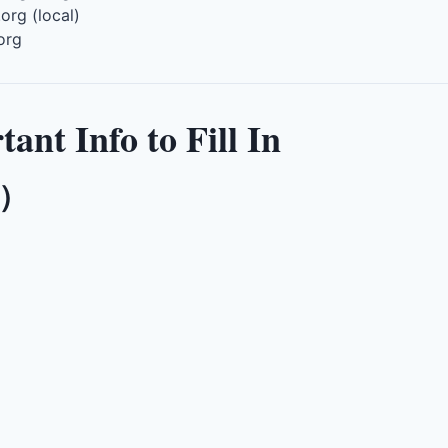
.org (local)
.org
Info to Fill In
）