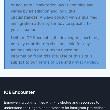
or accurate. Immigration law is complex and
varies by jurisdiction and individual
circumstances. Always consult with a qualified
immigration attorney for advice specific to
your situation.
Neither ICE Encounter, its developers, partners,
nor any contributors shall be liable for any
actions taken or not taken based on
information from this site. Use of this site is
subject to our
Terms of Use
and
Privacy Policy
.
ICE Encounter
Empowering communities with knowledge and resources to
understand their rights and advocate for immigrant protections